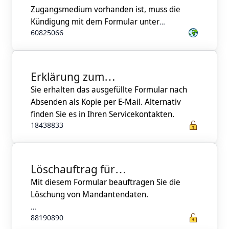
Zugangsmedium vorhanden ist, muss die
Zugangsmedium
Kündigung mit dem Formular unter
60825066
https://go.datev.de/vertragskuendigung
eingereicht werden.
Von Mandanten kann die Kündigung nur
Erklärung zum
angenommen werden, wenn Sie in einer
Sie erhalten das ausgefüllte Formular nach
mitgliedsgebundenen
direkten Vertragsbeziehung
Absenden als Kopie per E-Mail. Alternativ
Mandantengeschäft
(mitgliedsgebundenes Mandantengeschäft)
mit DATEV stehen.
18438833
Andernfalls muss die Kündigung durch Ihre
Löschauftrag für
Mit diesem Formular beauftragen Sie die
Mandantendaten
Löschung von Mandantendaten.
88190890