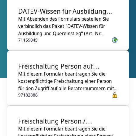
What is the purpose of the following sections
DATEV-Wissen für Ausbildung
of the form?
Mit Absenden des Formulars bestellen Sie
und Quereinstieg
First, we kindly ask you to provide your
verbindlich das Paket "DATEV-Wissen für
contact details for verification purposes.
Ausbildung und Quereinstieg" (Art.-Nr.
Next, we require your consent to our terms
71159045
and conditions as well as to regulations
concerning the protection of your data.
If you wish, you can grant us permission to
Freischaltung Person auf
keep you informed about, for example,
product updates.
Mit diesem Formular beantragen Sie die
Beraternummer mit
The final section pertains to future
kostenpflichtige Freischaltung einer Person
Schutzkennwort
collaboration with your tax advisor.
für den Zugriff auf alle Beraternummern mit
97182888
Please complete the form so that we can
Freischaltung Person /
begin a trustful collaboration together.
Mit diesem Formular beantragen Sie die
Betriebsstätten-mIDentity /