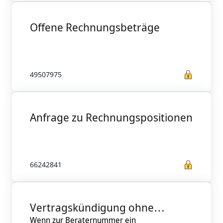
Offene Rechnungsbeträge
49507975
Anfrage zu Rechnungspositionen
66242841
Vertragskündigung ohne
Wenn zur Beraternummer ein
Anmeldung - nur bei fehlendem